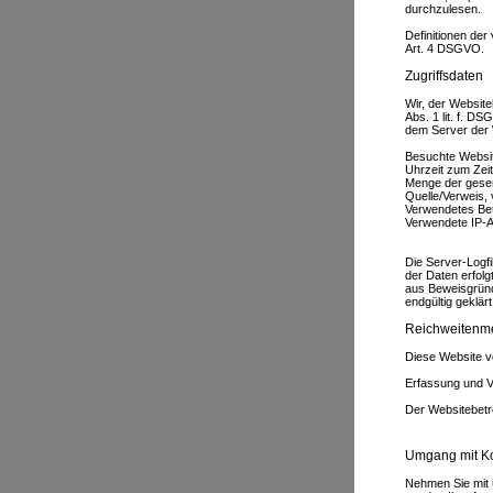
durchzulesen.
Definitionen der
Art. 4 DSGVO.
Zugriffsdaten
Wir, der Website
Abs. 1 lit. f. D
dem Server der 
Besuchte Websi
Uhrzeit zum Zeit
Menge der gesen
Quelle/Verweis,
Verwendetes Be
Verwendete IP-
Die Server-Logf
der Daten erfol
aus Beweisgründ
endgültig geklärt 
Reichweitenm
Diese Website 
Erfassung und 
Der Websitebetr
Umgang mit Ko
Nehmen Sie mit 