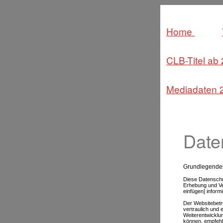
Home
CLB-Titel ab
Mediadaten 
Date
Grundlegende
Diese Datenschu
Erhebung und Ve
einfügen] inform
Der Websitebetr
vertraulich und 
Weiterentwickl
können, empfehl