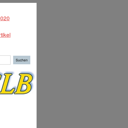
2020
tikel