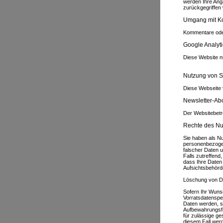
werden Ihre Ang
zurückgegriffen 
Umgang mit K
Kommentare oder
Google Analyti
Diese Website n
Nutzung von S
Diese Webseite 
Newsletter-A
Der Websitebetr
Rechte des Nu
Sie haben als Nu
personenbezogen
falscher Daten 
Falls zutreffend
dass Ihre Daten
Aufsichtsbehörd
Löschung von D
Sofern Ihr Wunsc
Vorratsdatenspei
Daten werden, s
Aufbewahrungsfr
für zulässige ge
diesem Fall werd