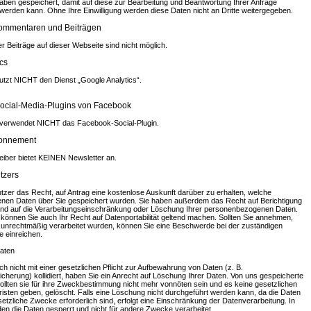
aben gespeichert, damit auf diese zur Bearbeitung und Beantwortung Ihrer Anfrage
werden kann. Ohne Ihre Einwilligung werden diese Daten nicht an Dritte weitergegeben.
ommentaren und Beiträgen
 Beiträge auf dieser Webseite sind nicht möglich.
cs
utzt NICHT den Dienst „Google Analytics“.
ocial-Media-Plugins von Facebook
verwendet NICHT das Facebook-Social-Plugin.
bonnement
eiber bietet KEINEN Newsletter an.
tzers
tzer das Recht, auf Antrag eine kostenlose Auskunft darüber zu erhalten, welche
en Daten über Sie gespeichert wurden. Sie haben außerdem das Recht auf Berichtigung
und auf die Verarbeitungseinschränkung oder Löschung Ihrer personenbezogenen Daten.
, können Sie auch Ihr Recht auf Datenportabilität geltend machen. Sollten Sie annehmen,
 unrechtmäßig verarbeitet wurden, können Sie eine Beschwerde bei der zuständigen
e einreichen.
aten
h nicht mit einer gesetzlichen Pflicht zur Aufbewahrung von Daten (z. B.
cherung) kollidiert, haben Sie ein Anrecht auf Löschung Ihrer Daten. Von uns gespeicherte
ollten sie für ihre Zweckbestimmung nicht mehr vonnöten sein und es keine gesetzlichen
isten geben, gelöscht. Falls eine Löschung nicht durchgeführt werden kann, da die Daten
setzliche Zwecke erforderlich sind, erfolgt eine Einschränkung der Datenverarbeitung. In
en die Daten gesperrt und nicht für andere Zwecke verarbeitet.