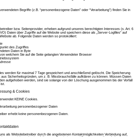
 verwendeten Begriffe (z.B. “personenbezogene Daten” oder “Verarbeitung”) finden Sie in
betreiber bzw. Seitenprovider, erheben aufgrund unseres berechtigten Interesses (s. Art. 6
SGVO) Daten über Zugriffe auf die Website und speichern diese als „Server-Logfiles“ auf
Website ab. Folgende Daten werden so protokolliert:
te
punkt des Zugriffes
deten Daten in Byte
 von welchem Sie auf die Seite gelangten Verwendeter Browser
triebssystem
Adresse
iles werden für maximal 7 Tage gespeichert und anschließend gelöscht. Die Speicherung
gt aus Sicherheitsgründen, um z. B. Missbrauchsfälle aufklären zu können. Müssen Daten
en aufgehoben werden, sind sie solange von der Löschung ausgenommen bis der Vorfall
ist.
essung & Cookies
verwendet KEINE Cookies.
Verarbeitung personenbezogener Daten
eiber erhebt keine personenbezogenen Daten.
ntaktdaten
uns als Websitebetreiber durch die angebotenen Kontaktmöglichkeiten Verbindung auf,