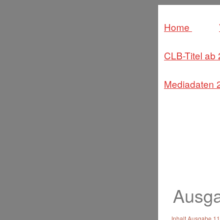
Home
CLB-Titel ab
Mediadaten 
Ausga
Inhalt Ausgabe 11